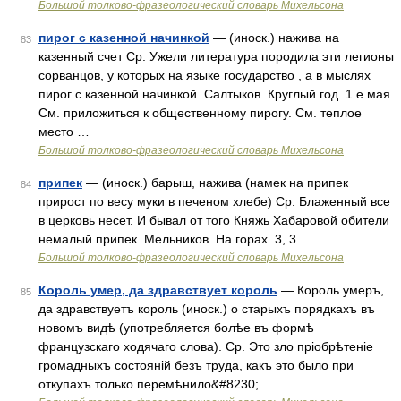
Большой толково-фразеологический словарь Михельсона
пирог с казенной начинкой
— (иноск.) нажива на
83
казенный счет Ср. Ужели литература породила эти легионы
сорванцов, у которых на языке государство , а в мыслях
пирог с казенной начинкой. Салтыков. Круглый год. 1 е мая.
См. приложиться к общественному пирогу. См. теплое
место …
Большой толково-фразеологический словарь Михельсона
припек
— (иноск.) барыш, нажива (намек на припек
84
прирост по весу муки в печеном хлебе) Ср. Блаженный все
в церковь несет. И бывал от того Княжь Хабаровой обители
немалый припек. Мельников. На горах. 3, 3 …
Большой толково-фразеологический словарь Михельсона
Король умер, да здравствует король
— Король умеръ,
85
да здравствуетъ король (иноск.) о старыхъ порядкахъ въ
новомъ видѣ (употребляется болѣе въ формѣ
французскаго ходячаго слова). Ср. Это зло пріобрѣтеніе
громадныхъ состояній безъ труда, какъ это было при
откупахъ только перемѣнило&#8230; …