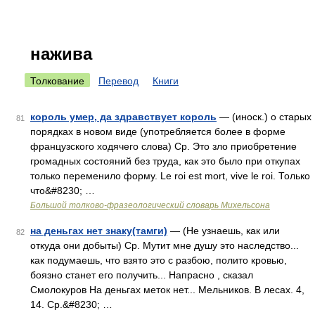
нажива
Толкование
Перевод
Книги
король умер, да здравствует король
— (иноск.) о старых
81
порядках в новом виде (употребляется более в форме
французского ходячего слова) Ср. Это зло приобретение
громадных состояний без труда, как это было при откупах
только переменило форму. Le roi est mort, vive le roi. Только
что&#8230; …
Большой толково-фразеологический словарь Михельсона
на деньгах нет знаку(тамги)
— (Не узнаешь, как или
82
откуда они добыты) Ср. Мутит мне душу это наследство...
как подумаешь, что взято это с разбою, полито кровью,
боязно станет его получить... Напрасно , сказал
Смолокуров На деньгах меток нет... Мельников. В лесах. 4,
14. Ср.&#8230; …