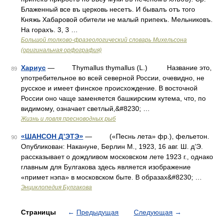
Блаженный все въ церковь несетъ. И бывалъ отъ того
Княжь Хабаровой обители не малый припекъ. Мельниковъ.
На горахъ. 3, 3 …
Большой толково-фразеологический словарь Михельсона
(оригинальная орфография)
Хариус
— Thymallus thymallus (L.) Название это,
89
употребительное во всей северной России, очевидно, не
русское и имеет финское происхождение. В восточной
России оно чаще заменяется башкирским кутема, что, по
видимому, означает светлый,&#8230; …
Жизнь и ловля пресноводных рыб
«ШАНСОН Д’ЭТЭ»
— («Песнь лета» фр.), фельетон.
90
Опубликован: Накануне, Берлин М., 1923, 16 авг. Ш. д’Э.
рассказывает о дождливом московском лете 1923 г., однако
главным для Булгакова здесь является изображение
«примет нэпа» в московском быте. В образах&#8230; …
Энциклопедия Булгакова
Страницы
←
Предыдущая
Следующая
→