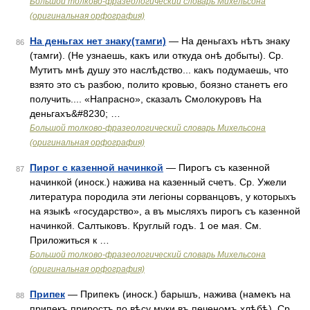
Большой толково-фразеологический словарь Михельсона
(оригинальная орфография)
На деньгах нет знаку(тамги)
— На деньгахъ нѣтъ знаку
86
(тамги). (Не узнаешь, какъ или откуда онѣ добыты). Ср.
Мутитъ мнѣ душу это наслѣдство... какъ подумаешь, что
взято это съ разбою, полито кровью, боязно станетъ его
получить.... «Напрасно», сказалъ Смолокуровъ На
деньгахъ&#8230; …
Большой толково-фразеологический словарь Михельсона
(оригинальная орфография)
Пирог с казенной начинкой
— Пирогъ съ казенной
87
начинкой (иноск.) нажива на казенный счетъ. Ср. Ужели
литература породила эти легіоны сорванцовъ, у которыхъ
на языкѣ «государство», а въ мысляхъ пирогъ съ казенной
начинкой. Салтыковъ. Круглый годъ. 1 ое мая. См.
Приложиться к …
Большой толково-фразеологический словарь Михельсона
(оригинальная орфография)
Припек
— Припекъ (иноск.) барышъ, нажива (намекъ на
88
припекъ приростъ по вѣсу муки въ печеномъ хлѣбѣ). Ср.